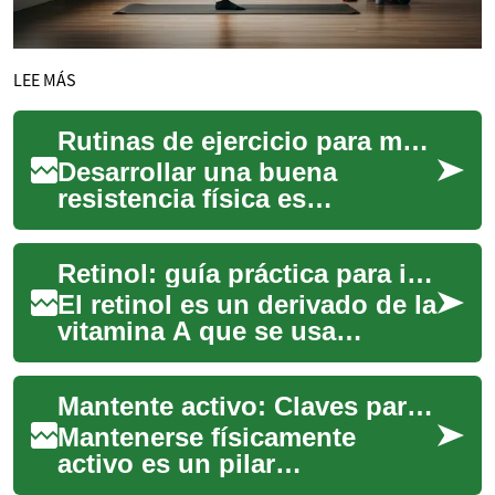
LEE MÁS
Rutinas de ejercicio para mejorar la resistencia
Desarrollar una buena
resistencia física es
fundamental no solo para el
rendimiento deportivo, sino
Retinol: guía práctica para integrar este activo en tu rutina de skincare
también para mejo...
El retinol es un derivado de la
vitamina A que se usa
ampliamente en skincare por
su capacidad para acelerar la
Mantente activo: Claves para una vida saludable
renov...
Mantenerse físicamente
activo es un pilar
fundamental para una vida