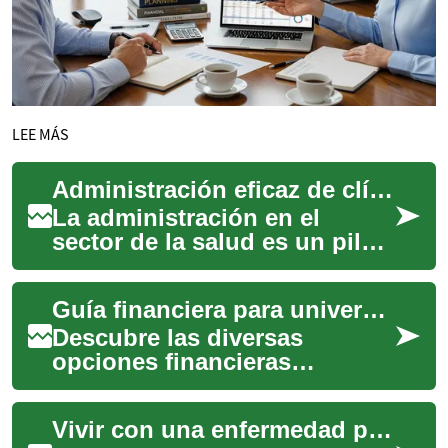
LEE MÁS
Administración eficaz de clínicas y hospitales
La administración en el
sector de la salud es un pilar
fundamental para el
funcionamiento óptimo de
Guía financiera para universitarios: Recursos y consejos
clínicas y hospit...
Descubre las diversas
opciones financieras
disponibles para estudiantes
universitarios, desde becas y
Vivir con una enfermedad pulmonar: Consejos y recursos
préstamos hasta...