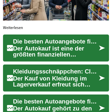
Weiterlesen
Die besten Autoangebote finden und clever sparen
Der Autokauf ist eine der
größten finanziellen
Entscheidungen im Leben.
Wer gezielt nach attraktiven
Kleidungsschnäppchen: Clever einkaufen beim Lagerverkauf
Angeboten sucht ...
Der Kauf von Kleidung im
Lagerverkauf erfreut sich
zunehmender Beliebtheit bei
preisbewussten Modefans.
Die besten Autoangebote finden und clever sparen
Diese Verkauf...
Der Autokauf gehört zu den