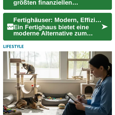
größten finanziellen
Investitionen im Leben. Wer
dabei clever vorgeht und die
Fertighäuser: Modern, Effizient und Zukunftsorientiert
richtigen St...
Ein Fertighaus bietet eine
moderne Alternative zum
klassischen Hausbau und
gewinnt in Deutschland
LIFESTYLE
zunehmend an Belieb...