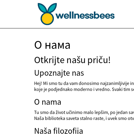
О нама
Otkrijte našu priču!
Upoznajte nas
Hej! Mi smo tu da vam donosimo najzanimljivije inf
koje je podjednako moderno i vredno. Svaki tim se 
O nama
Tu smo da život učinimo malo lepšim, po jedan sav
Naša biblioteka saveta stalno raste, i uvek smo ot
Naša filozofija