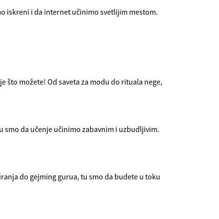
o iskreni i da internet učinimo svetlijim mestom.
olje što možete! Od saveta za modu do rituala nege,
 tu smo da učenje učinimo zabavnim i uzbudljivim.
iranja do gejming gurua, tu smo da budete u toku