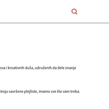
ova i kreativnih duša, udruženih da dele znanje
ženju savršene plejliste, imamo sve što vam treba.