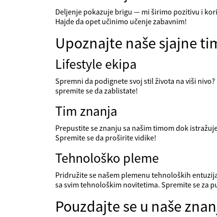
Deljenje pokazuje brigu — mi širimo pozitivu i ko
Hajde da opet učinimo učenje zabavnim!
Upoznajte naše sjajne t
Lifestyle ekipa
Spremni da podignete svoj stil života na viši nivo
spremite se da zablistate!
Tim znanja
Prepustite se znanju sa našim timom dok istražuje
Spremite se da proširite vidike!
Tehnološko pleme
Pridružite se našem plemenu tehnoloških entuzija
sa svim tehnološkim novitetima. Spremite se za p
Pouzdajte se u naše znan