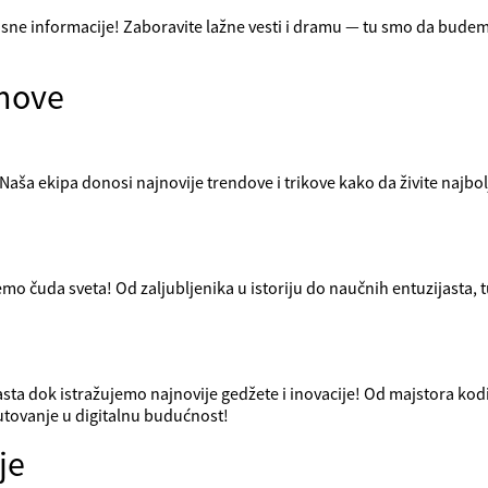
risne informacije! Zaboravite lažne vesti i dramu — tu smo da budem
imove
? Naša ekipa donosi najnovije trendove i trikove kako da živite najb
mo čuda sveta! Od zaljubljenika u istoriju do naučnih entuzijasta,
sta dok istražujemo najnovije gedžete i inovacije! Od majstora kod
utovanje u digitalnu budućnost!
je