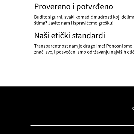
Provereno i potvrđeno
Budite sigurni, svaki komadić mudrosti koji delimo
štima? Javite nam i ispravićemo grešku!
Naši etički standardi
Transparentnost nam je drugo ime! Ponosni smo 
znači sve, i posvećeni smo održavanju najviših eti