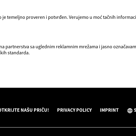
 je temeljno proveren i potvrđen. Verujemo u moć tačnih informacija
na partnerstva sa uglednim reklamnim mrežama i jasno označavamo
čkih standarda.
OTKRIJTE NAŠU PRIČU!
PRIVACY POLICY
IMPRINT