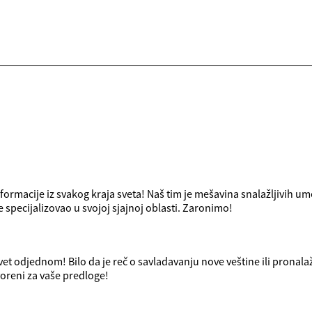
ormacije iz svakog kraja sveta! Naš tim je mešavina snalažljivih um
specijalizovao u svojoj sjajnoj oblasti. Zaronimo!
et odjednom! Bilo da je reč o savladavanju nove veštine ili pronala
voreni za vaše predloge!