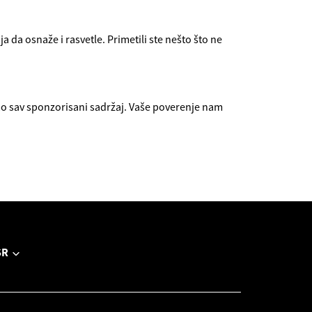
 da osnaže i rasvetle. Primetili ste nešto što ne
 sav sponzorisani sadržaj. Vaše poverenje nam
SR