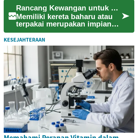
memastikan keselamatan data
Rancang Kewangan untuk Pembelian Kereta
peribadi adalah sang...
Memiliki kereta baharu atau
terpakai merupakan impian
ramai, namun proses
pembeliannya memerlukan
KESEJAHTERAAN
perancangan kewanga...
Memahami Peranan Vitamin dalam