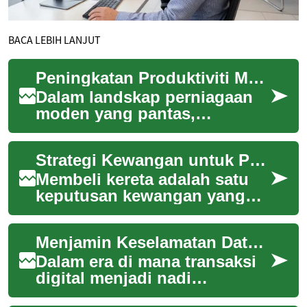
BACA LEBIH LANJUT
Peningkatan Produktiviti Melalui Pemantauan Sistem
Dalam landskap perniagaan
moden yang pantas,
pemantauan sistem yang
berkesan telah menjadi asas
Strategi Kewangan untuk Pembelian Kereta
untuk memacu produkti...
Membeli kereta adalah satu
keputusan kewangan yang
besar yang memerlukan
perancangan teliti. Memahami
Menjamin Keselamatan Data dalam Transaksi Digital
pelbagai piliha...
Dalam era di mana transaksi
digital menjadi nadi
kehidupan seharian,