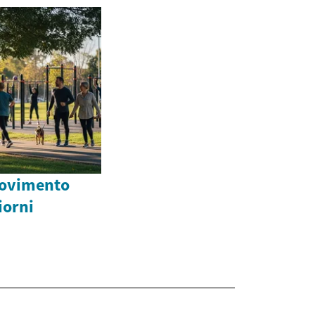
movimento
giorni