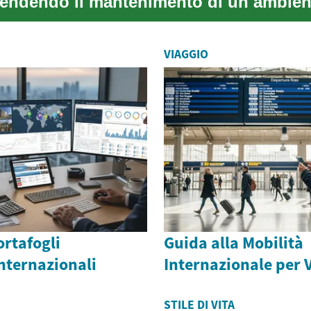
 rendendo il mantenimento di un ambien
 fr...
VIAGGIO
ortafogli
Guida alla Mobilità
nternazionali
Internazionale per 
STILE DI VITA