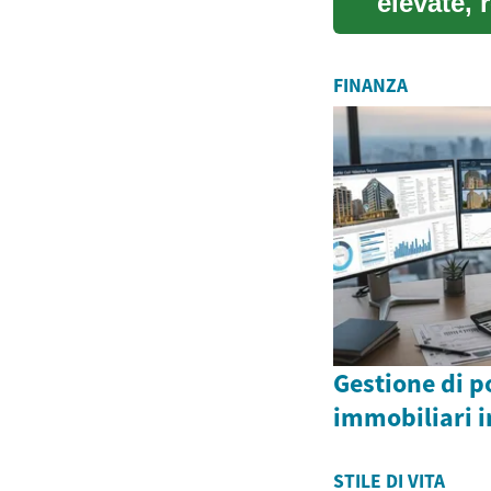
elevate,
domestico
FINANZA
Gestione di p
immobiliari i
STILE DI VITA