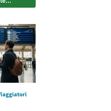
te
Viaggiatori