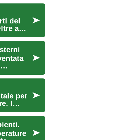
ti del
ltre a
sterni
ventata
e
tale per
e. I
ienti.
perature