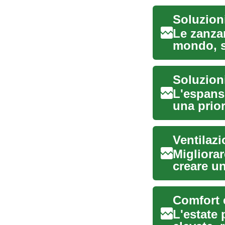
Soluzioni
Le zanza
mondo, sp
provocare
Soluzioni
L'espansi
una prior
desidera.
Ventilazi
Migliora
creare un
ventilat..
Comfort e
L'estate