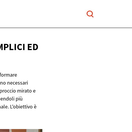
MPLICI
ED
asformare
ono necessari
proccio mirato e
dendoli più
ale. L'obiettivo è