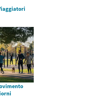
Viaggiatori
movimento
giorni