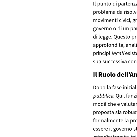
Il punto di parten
problema da risolve
movimenti civici, g
governo o di un par
di legge. Questo p
approfondite, anali
principi
legali
esist
sua successiva con
Il Ruolo dell’
Dopo la fase inizia
pubblica
. Qui, fun
modifiche e valutarn
proposta sia robust
formalmente la pro
essere il governo 
cittadini
tramite ini