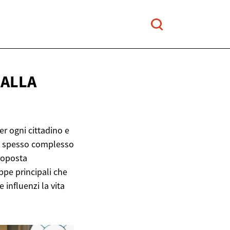
A
ALLA
r ogni cittadino e
o, spesso complesso
proposta
ppe principali che
influenzi la vita