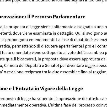
provazione: Il Percorso Parlamentare
ta, la proposta di legge viene solitamente assegnata a una 
enti, dove viene esaminata in dettaglio. Qui si svolgono au
e si propongono emendamenti. La fase di dibattito è essenzi
tica, permettendo di discutere apertamente i pro e i contr
l testo emendato viene sottoposto al voto dell’assemblea pl
nte quelli bicamerali, la proposta deve essere approvata da
, Camera dei Deputati e Senato) per diventare
legge
, spes
a’ o revisione reciproca tra le due assemblee fino al raggiu
ne e l’Entrata in Vigore della Legge
roposta di legge ha superato l’approvazione di tutte le came
mmediatamente operativa. L’ultima fase del processo coinvo