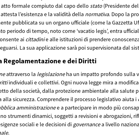
 atto formale compiuto dal capo dello
stato
(Presidente del
attesta l’esistenza e la validità della
normativa
. Dopo la pr
ente pubblicata su un organo ufficiale (come la Gazzetta Uffi
 periodo di tempo, noto come ‘vacatio legis’, entra ufficia
consente ai
cittadini
e alle istituzioni di prendere conoscenz
deguarsi. La sua applicazione sarà poi supervisionata dal s
a Regolamentazione e dei Diritti
ne
attraverso la
legislazione
ha un impatto profondo sulla v
ritti
individuali e collettivi. Ogni nuova legge mira a modifica
etto della società, dalla protezione ambientale alla salute p
 alla sicurezza. Comprendere il processo legislativo aiuta i
bblica
amministrazione
e a partecipare in modo più consape
ono strumenti dinamici, soggetti a revisioni e abrogazioni, ri
sigenze sociali e le decisioni di
governance
a livello nazion
nale
.