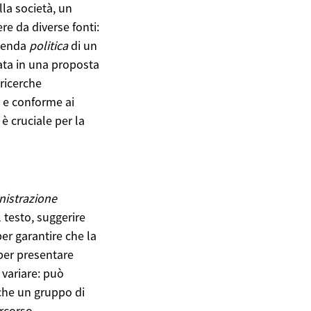
la società, un
re da diverse fonti:
agenda
politica
di un
zata in una proposta
ricerche
e e conforme ai
è cruciale per la
istrazione
 testo, suggerire
per garantire che la
er presentare
variare: può
nche un gruppo di
ercorso