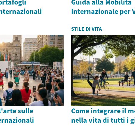
ortafogli
Guida alla Mobilità
nternazionali
Internazionale per 
STILE DI VITA
'arte sulle
Come integrare il 
ernazionali
nella vita di tutti i 