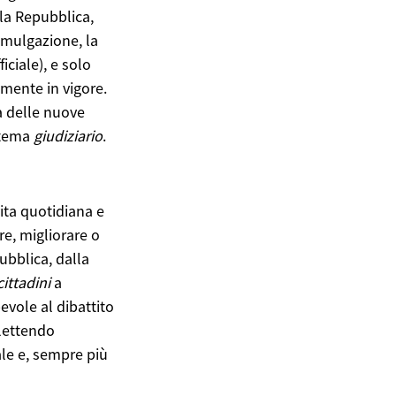
la Repubblica,
omulgazione, la
ciale), e solo
lmente in vigore.
a delle nuove
istema
giudiziario
.
ita quotidiana e
re, migliorare o
ubblica, dalla
cittadini
a
vole al dibattito
flettendo
ale e, sempre più