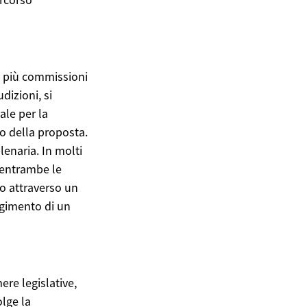
o più commissioni
dizioni, si
ale per la
o della proposta.
enaria. In molti
 entrambe le
so attraverso un
ngimento di un
re legislative,
lge la