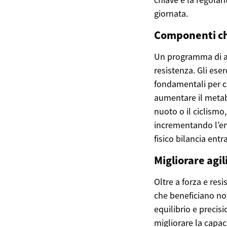
giornata.
Componenti chi
Un programma di al
resistenza. Gli eser
fondamentali per c
aumentare il metabo
nuoto o il ciclismo
incrementando l’en
fisico bilancia entr
Migliorare agil
Oltre a forza e resi
che beneficiano not
equilibrio e precis
migliorare la capac