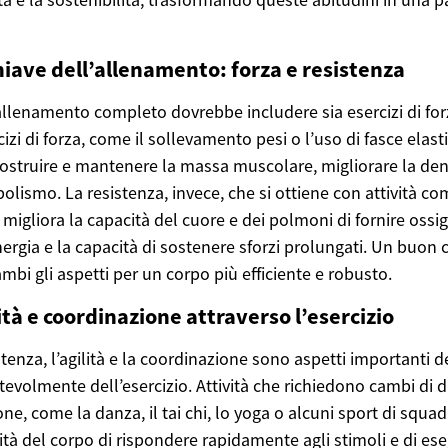
ave dell’allenamento: forza e resistenza
lenamento completo dovrebbe includere sia esercizi di for
cizi di forza, come il sollevamento pesi o l’uso di fasce elas
ostruire e mantenere la massa muscolare, migliorare la den
lismo. La resistenza, invece, che si ottiene con attività come
, migliora la capacità del cuore e dei polmoni di fornire ossi
ergia e la capacità di sostenere sforzi prolungati. Un buo
ambi gli aspetti per un corpo più efficiente e robusto.
ità e coordinazione attraverso l’esercizio
stenza, l’agilità e la coordinazione sono aspetti importanti d
evolmente dell’esercizio. Attività che richiedono cambi di di
ione, come la danza, il tai chi, lo yoga o alcuni sport di squ
ità del corpo di rispondere rapidamente agli stimoli e di e