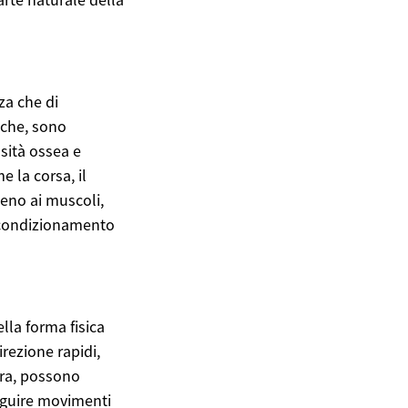
za che di
tiche, sono
sità ossea e
 la corsa, il
geno ai muscoli,
n condizionamento
ella forma fisica
rezione rapidi,
adra, possono
seguire movimenti