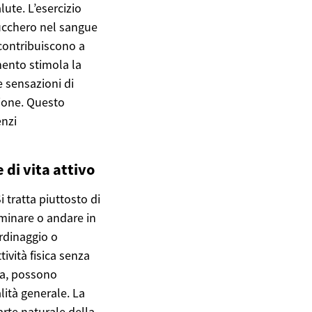
lute. L’esercizio
 zucchero nel sangue
 contribuiscono a
imento stimola la
e sensazioni di
sione. Questo
enzi
 di vita attivo
 tratta piuttosto di
mminare o andare in
ardinaggio o
ività fisica senza
nza, possono
alità generale. La
arte naturale della