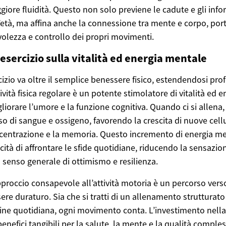
ore fluidità. Questo non solo previene le cadute e gli info
l’età, ma affina anche la connessione tra mente e corpo, po
lezza e controllo dei propri movimenti.
esercizio sulla vitalità ed energia mentale
cizio va oltre il semplice benessere fisico, estendendosi pr
ività fisica regolare è un potente stimolatore di vitalità ed e
iorare l’umore e la funzione cognitiva. Quando ci si allena, i
o di sangue e ossigeno, favorendo la crescita di nuove cellu
centrazione e la memoria. Questo incremento di energia men
tà di affrontare le sfide quotidiane, riducendo la sensazio
enso generale di ottimismo e resilienza.
pproccio consapevole all’attività motoria è un percorso ver
sere duraturo. Sia che si tratti di un allenamento strutturato
tine quotidiana, ogni movimento conta. L’investimento nell
 benefici tangibili per la salute, la mente e la qualità comples