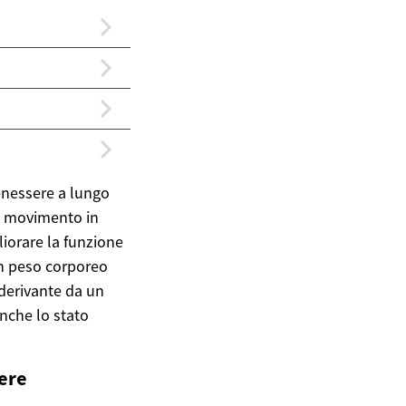
benessere a lungo
 il movimento in
liorare la funzione
un peso corporeo
 derivante da un
anche lo stato
sere