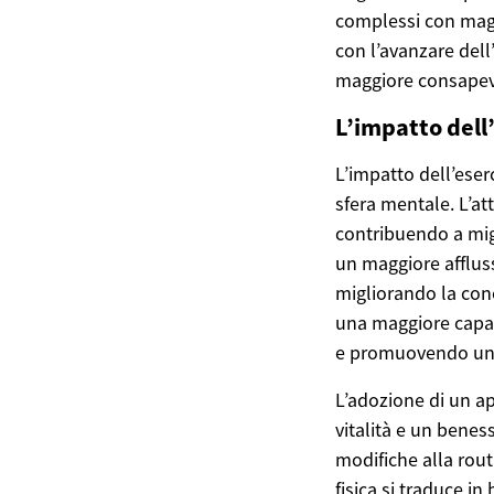
complessi con maggi
con l’avanzare del
maggiore consapevo
L’impatto dell’
L’impatto dell’eser
sfera mentale. L’att
contribuendo a migl
un maggiore affluss
migliorando la con
una maggiore capaci
e promuovendo un s
L’adozione di un a
vitalità e un benes
modifiche alla rou
fisica si traduce in