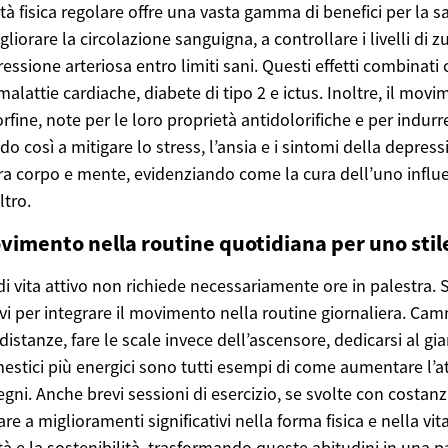
tà fisica regolare offre una vasta gamma di benefici per la sa
gliorare la circolazione sanguigna, a controllare i livelli di
essione arteriosa entro limiti sani. Questi effetti combinati
i malattie cardiache, diabete di tipo 2 e ictus. Inoltre, il mov
fine, note per le loro proprietà antidolorifiche e per indurr
do così a mitigare lo stress, l’ansia e i sintomi della depres
tra corpo e mente, evidenziando come la cura dell’uno influ
ltro.
vimento nella routine quotidiana per uno stile
di vita attivo non richiede necessariamente ore in palestra. Si
vi per integrare il movimento nella routine giornaliera. Ca
 distanze, fare le scale invece dell’ascensore, dedicarsi al gi
estici più energici sono tutti esempi di come aumentare l’att
egni. Anche brevi sessioni di esercizio, se svolte con costa
e a miglioramenti significativi nella forma fisica e nella vit
ità e la sostenibilità, trasformando queste abitudini in una p