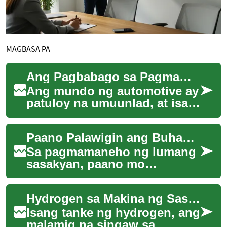
MAGBASA PA
Ang Pagbabago sa Pagmamaneho: Mga Bagong Konsepto sa Ergonomics ng Sasakyan
Ang mundo ng automotive ay
patuloy na umuunlad, at isa
sa mga pinaka-kapana-
panabik na aspeto nito ay
Paano Palawigin ang Buhay ng Lumang Makina ng Sasakyan
ang ergonomics ...
Sa pagmamaneho ng lumang
sasakyan, paano mo
mapapahaba ang buhay ng
makina nang hindi sinisira
Hydrogen sa Makina ng Sasakyan: Praktikal na Alternatibo?
ang karakter nito? Ang...
Isang tanke ng hydrogen, ang
malamig na singaw sa