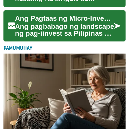
umaga, at ang pamilyar na
tunog ng internal combustion
Ang Pagtaas ng Micro-Investing: Paano Binabago ng Maliliit na Halaga ang Pag-iinvest ng mga Pilipino
engine — paa...
Ang pagbabago ng landscape
ng pag-iinvest sa Pilipinas ay
nagbubukas ng mga bagong
oportunidad para sa mga
PAMUMUHAY
ordinaryon...