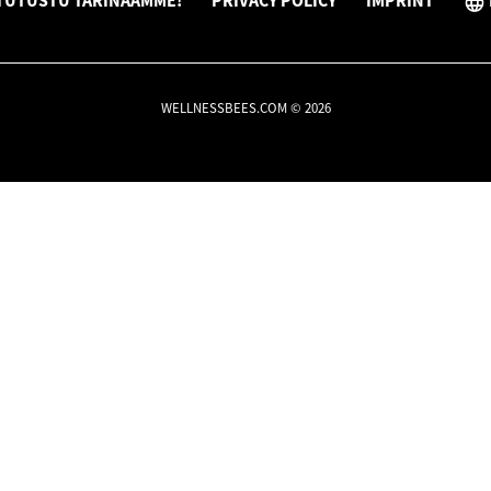
TUTUSTU TARINAAMME!
PRIVACY POLICY
IMPRINT
WELLNESSBEES.COM © 2026